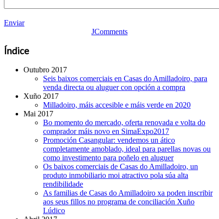
Enviar
JComments
Índice
Outubro 2017
Seis baixos comerciais en Casas do Amilladoiro, para
venda directa ou aluguer con opción a compra
Xuño 2017
Milladoiro, máis accesible e máis verde en 2020
Mai 2017
Bo momento do mercado, oferta renovada e volta do
comprador máis novo en SimaExpo2017
Promoción Casangular: vendemos un ático
completamente amoblado, ideal para parellas novas ou
como investimento para poñelo en aluguer
Os baixos comerciais de Casas do Amilladoiro, un
produto inmobiliario moi atractivo pola súa alta
rendibilidade
As familias de Casas do Amilladoiro xa poden inscribir
aos seus fillos no programa de conciliación Xuño
Lúdico