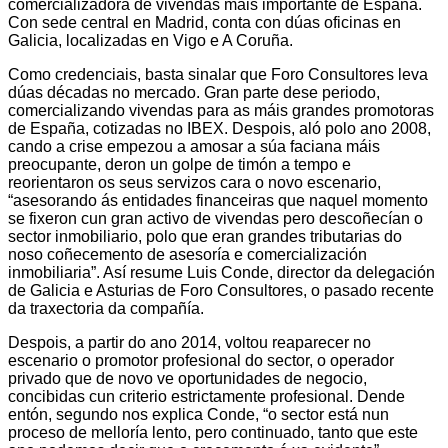
comercializadora de vivendas máis importante de España.
Con sede central en Madrid, conta con dúas oficinas en
Galicia, localizadas en Vigo e A Coruña.
Como credenciais, basta sinalar que Foro Consultores leva
dúas décadas no mercado. Gran parte dese periodo,
comercializando vivendas para as máis grandes promotoras
de España, cotizadas no IBEX. Despois, aló polo ano 2008,
cando a crise empezou a amosar a súa faciana máis
preocupante, deron un golpe de timón a tempo e
reorientaron os seus servizos cara o novo escenario,
“asesorando ás entidades financeiras que naquel momento
se fixeron cun gran activo de vivendas pero descoñecían o
sector inmobiliario, polo que eran grandes tributarias do
noso coñecemento de asesoría e comercialización
inmobiliaria”. Así resume Luis Conde, director da delegación
de Galicia e Asturias de Foro Consultores, o pasado recente
da traxectoria da compañía.
Despois, a partir do ano 2014, voltou reaparecer no
escenario o promotor profesional do sector, o operador
privado que de novo ve oportunidades de negocio,
concibidas cun criterio estrictamente profesional. Dende
entón, segundo nos explica Conde, “o sector está nun
proceso de melloría lento, pero continuado, tanto que este