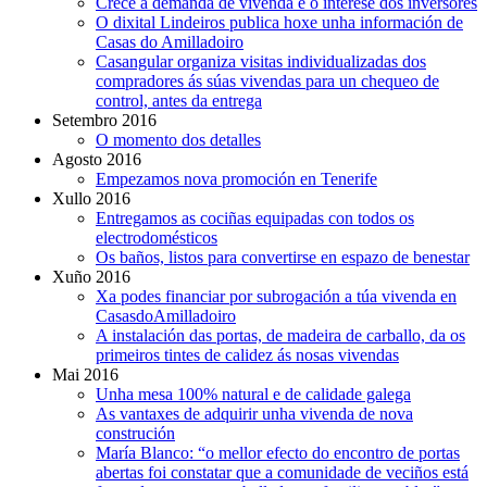
Crece a demanda de vivenda e o interese dos inversores
O dixital Lindeiros publica hoxe unha información de
Casas do Amilladoiro
Casangular organiza visitas individualizadas dos
compradores ás súas vivendas para un chequeo de
control, antes da entrega
Setembro 2016
O momento dos detalles
Agosto 2016
Empezamos nova promoción en Tenerife
Xullo 2016
Entregamos as cociñas equipadas con todos os
electrodomésticos
Os baños, listos para convertirse en espazo de benestar
Xuño 2016
Xa podes financiar por subrogación a túa vivenda en
CasasdoAmilladoiro
A instalación das portas, de madeira de carballo, da os
primeiros tintes de calidez ás nosas vivendas
Mai 2016
Unha mesa 100% natural e de calidade galega
As vantaxes de adquirir unha vivenda de nova
construción
María Blanco: “o mellor efecto do encontro de portas
abertas foi constatar que a comunidade de veciños está