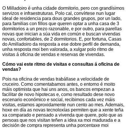
O Milladoiro é unha cidade dormitorio, pero con grandísimos
servizos e infraestruturas. Polo cal, convírtese nun lugar
ideal de residencia para dous grandes grupos, por un lado,
para familias con fillos que queren optar a unha casa de 3
dormitorios a un prezo razonable, e por outro, para parellas
novas que inician a súa vida en común e buscan vivendas
novas, confortables, de 2 dormitorios. E, por fortuna, Casas
do Amilladoiro da resposta a ese dobre perfil de demanda,
unha resposta moi ben valorada, a xulgar polo ritmo de
visitas á oficina de vendas e reservas de vivendas.
Cómo vai este ritmo de visitas e consultas á oficina de
vendas?
Pois na oficina de vendas trabállase a velocidade de
cruceiro. Como comentabamos antes, o entorno é moito
máis optimista que hai uns anos, os bancos empezan a
facilitar de novo hipotecas e, como resultado dese novo
escenario económico e social, recibimos cada vez máis
visitas, estamos aproxidamente nun cento ao mes. Ademais,
hoxe en día as novas tecnoloxías permiten que a xente teña
xa comparado e pensado a vivenda que quere, polo que as
persoas que nos visitan teñen a idea xa moi madurada e a
decisión de compra representa unha porcentaxe moi