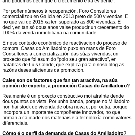
ano podemos decir que o crecemento é xa evidente”.
Por poñer números á recuperación, Foro Consultores
comercializou en Galicia en 2013 preto de 500 vivendas. E
no que vai de 2015 xa ten superado as 800 vivendas. É
decir, en tan só dous anos vaise producir un crecemento do
100% da venda inmobiliaria na comunidade.
E nese contexto económico de reactivación do proceso de
compra, Casas do Amilladoiro puxo en mans de Foro
Consultores a comercialización das súas vivendas, un
proxecto que foi asumido “polo seu gran atractivo”, en
palabras de Luis Conde, que explica para o noso blog as
razóns deses alicientes da promoción.
Cales son os factores que fan tan atractiva, na súa
opinión de experto, a promoción Casas do Amilladoiro?
Realmente é un proxecto constructivo moi atraínte dende
dous puntos de vista. Por unha banda, porque no Milladoiro
non hai stock de vivenda de obra nova e, por outra, porque
incorpora un importante compoñente innovador, no que
priman a calidade dos materiais e a tecnoloxía como valores
diferenciais.
Cómo é o perfil da demanda de Casas do Amilladoiro?